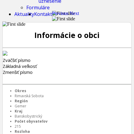
uznesenie
Formuláre
Aktuality
Kontakt
Previous
Next
Informácie o obci
Zväčšiť písmo
Základná veľkosť
Zmenšiť písmo
Okres
Rimavská Sobota
Región
Gemer
Kraj
Banskobystrický
Počet obyvateľov
215
Rozloha