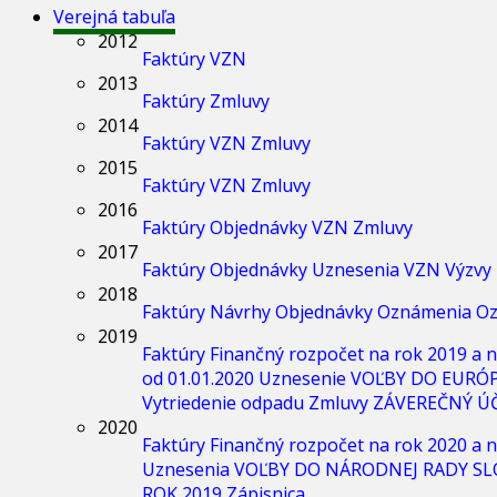
Verejná tabuľa
2012
Faktúry
VZN
2013
Faktúry
Zmluvy
2014
Faktúry
VZN
Zmluvy
2015
Faktúry
VZN
Zmluvy
2016
Faktúry
Objednávky
VZN
Zmluvy
2017
Faktúry
Objednávky
Uznesenia
VZN
Výzvy
2018
Faktúry
Návrhy
Objednávky
Oznámenia
Oz
2019
Faktúry
Finančný rozpočet na rok 2019 a n
od 01.01.2020
Uznesenie
VOĽBY DO EURÓ
Vytriedenie odpadu
Zmluvy
ZÁVEREČNÝ ÚČ
2020
Faktúry
Finančný rozpočet na rok 2020 a n
Uznesenia
VOĽBY DO NÁRODNEJ RADY SL
ROK 2019
Zápisnica