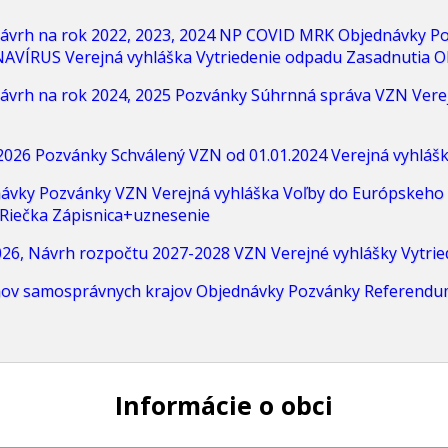
ávrh na rok 2022, 2023, 2024
NP COVID MRK
Objednávky
Po
NAVÍRUS
Verejná vyhláška
Vytriedenie odpadu
Zasadnutia O
ávrh na rok 2024, 2025
Pozvánky
Súhrnná správa
VZN
Vere
2026
Pozvánky
Schválený VZN od 01.01.2024
Verejná vyhláš
ávky
Pozvánky
VZN
Verejná vyhláška
Voľby do Európskeho
Riečka
Zápisnica+uznesenie
26, Návrh rozpočtu 2027-2028
VZN
Verejné vyhlášky
Vytri
nov samosprávnych krajov
Objednávky
Pozvánky
Referendu
Informácie o obci