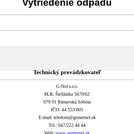
Vytriedenie odpadu
Technický prevádzkovateľ
G-Net s.r.o.
M.R. Štefánika 5670/62
979 01 Rimavská Sobota
IČO: 44 553 005
E-mail: teledom@gemernet.sk
Tel.: 047/222 44 44
Web:
www.gemernet.sk