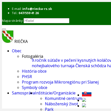
E-mail:
info@riecka-rs.sk
Tel.:
047/559 41 26
Mapa stránky
RIEČKA
Obec
Fotogaléria
9.ročník súťaže v pečení kysnutých koláčo
nohejbalového turnaja
Členská schôdza ha
História obce
PHSR
Program rozvoja Mikroregiónu pri Slanej
Symboly obce
Samospráva
Inštitúcie/Organizácie
Komunitné centrum
Náboženský život
Park