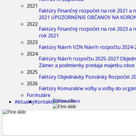
2021
Faktúry
Finančný rozpočet na rok 2021 a n
2021
UPOZORNENIE OBČANOV NA KORO
2022
Faktúry
Finančný rozpočet na rok 2023 a n
rok 2021
2023
Faktúry
Návrh VZN
Návrh rozpočtu 2024-
2024
Faktúry
Návrh rozpočtu 2025-2027
Objedn
Zámer a podmienky predaja majetku obce 
2025
Faktúry
Objednávky
Pozvánky
Rozpočet 20
2026
Faktúry
Komunálne voľby a voľby do orgá
Formuláre
Aktuality
Kontakt
Previous
Next